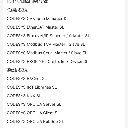
l 支持实现掉电保持功能
总线协议栈
：
CODESYS CANopen Manager SL
CODESYS EtherCAT Master SL
CODESYS EtherNet/IP Scanner / Adapter SL
CODESYS Modbus TCP Master / Slave SL
CODESYS Modbus Serial Master / Slave SL
CODESYS PROFINET Controller / Device SL
通信协议栈
：
CODESYS BACnet SL
CODESYS IIoT Libraries SL
CODESYS KNX SL
CODESYS OPC UA Server SL
CODESYS OPC UA Client SL
CODESYS OPC UA PubSub SL