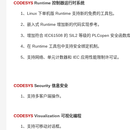
CODESYS
Runtime 控制器运行时系统
1、Linux 下单机版 Runtime 支持新的
的
免费
工具包。
2
Runtime
、嵌入式
增加新的代码实现参考。
3
IEC61508
SIL2
PLC
o
pen
、增加符合
的
等级的
安全函数
4
Runtime
、
在
工具包中支持安全绑定机制。
5
I
EC 应用
限制
、
支持网络、单元计数器和
性能
许可证。
CODESYS
Security 信息安全
1
、支持多客户端操作。
CODESYS
Visualization 可视化编程
1
、支持可移动对话框。