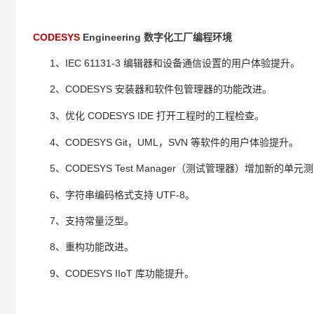
CODESYS
Engineering 数字化工厂编程环境
1
IEC 61131-3
设置
用户体验提升。
、
编辑器和设备通信
的
2、CODESYS
器
功能
。
安装
和软件包管理器的
改进
3、
C
ODESYS IDE
工程
工程
。
优化
打开
时的
检查
4
CODESYS Git
UML
SVN
等软件的用户体验提升。
、
，
，
5、CODESYS Test Manager
增加新的
（测试管理器）
单元测
6、字符串编码格式支持 UTF-8。
7
、支持
常量泛型。
8
功能改进。
、
重构
9
C
ODESYS II
o
T 库功能提升。
、