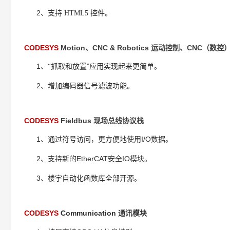
2
、支持 HTML5 控件
。
CODESYS
Motion、CNC & Robotics 运动控制、CNC（
1
”应用实现起来更简单。
、“抓
取和放置
2
、增加
编码器信号滤波功能。
CODESYS
Fieldbus 现场总线协议栈
1
I/O
、
通过符号访问，更方便地使用
数据。
2
的EtherCAT
I
O
、
支持新
安全
模块。
3
、楼宇自动化函数库全部开源。
CODESYS
Communication 通讯模块