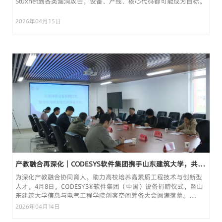
Stuxnet到各类漏洞攻击，设备、产线、核心代码都可能成为目标。
2026年04月15日
产教融合再深化｜CODESYS软件集团携手山东建筑大学，共建
创客空间与实训平台
为深化产教融合协同育人，助力高校培养高素质工程技术与创新型
人才，4月8日，CODESYS®软件集团（中国）设备捐赠仪式，暨山
东建筑大学信息与电气工程学院创客空间筹备大会圆满落幕。
CODESYS软件集团(中国)研究院...
2026年04月14日