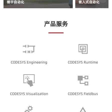
楼宇自动化
嵌入式自动化
产品服务
CODESYS Engineering
CODESYS Runtime
CODESYS Visualization
CODESYS Fieldbus