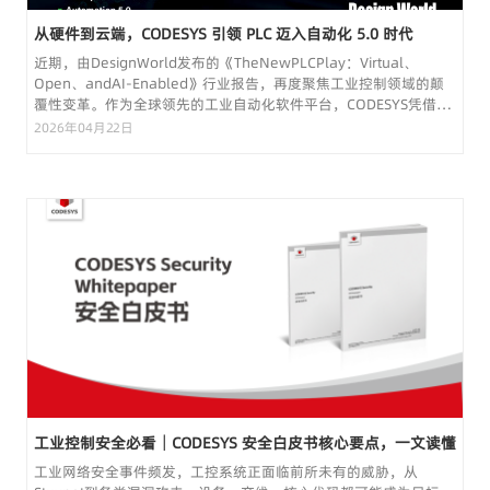
从硬件到云端，CODESYS 引领 PLC 迈入自动化 5.0 时代
近期，由DesignWorld发布的《TheNewPLCPlay：Virtual、
Open、andAI-Enabled》行业报告，再度聚焦工业控制领域的颠
覆性变革。作为全球领先的工业自动化软件平台，CODESYS凭借硬
件无关的软件PLC、虚拟化控制、全场景安...
2026年04月22日
工业控制安全必看｜CODESYS 安全白皮书核心要点，一文读懂
工业网络安全事件频发，工控系统正面临前所未有的威胁，从