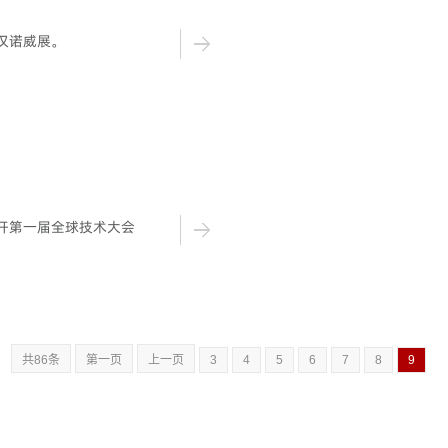
会汉诺威展。
滕召开第一届全球技术大会
共86条
第一页
上一页
3
4
5
6
7
8
9