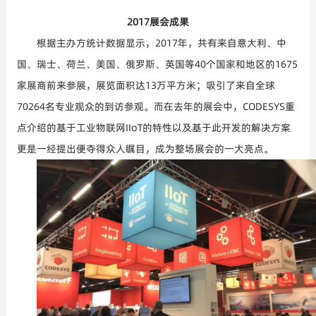
2017
展会成果
根据主办方统计数据显示，
2017
年，共有来自意大利、中
国、瑞士、荷兰、美国、俄罗斯、英国等
40
个国家和地区的
1675
家展商前来参展，展览面积达
13
万平方米；吸引了来自全球
70264
名专业观众的到访参观。而在去年的展会中，
CODESYS
重
点介绍的基于工业物联网
IIoT
的特性以及基于此开发的解决方案
更是一经提出便夺得众人瞩目，成为整场展会的一大亮点。