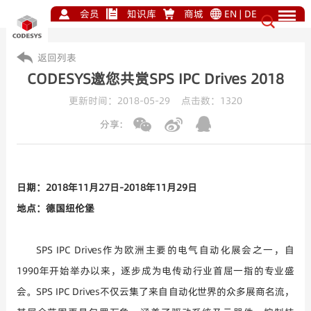
会员
知识库
商城
EN
|
DE
返回列表
CODESYS邀您共赏SPS IPC Drives 2018
更新时间：2018-05-29 点击数：
1320
分享:
日期：
2018
年
11
月
27
日
-2018
年
11
月
29
日
地点：德国纽伦堡
SPS IPC Drives作为欧洲主要的电气自动化展会之一，自
1990
年开始举办以来，逐步成为电传动行业首屈一指的专业盛
会。
SPS IPC Drives
不仅云集了来自自动化世界的众多展商名流，