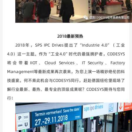
2018
最新预热
2018年，
SPS IPC Drives
提出了“
Industrie 4.0
”（工业
4.0
）这一主题。作为“工业
4.0
”时代的最强拥护者，
CODESYS
将会带着
IIOT
、
Cloud Services
、
IT Security
、
Factory
Management
等最新成果再次袭来，为您上演一场精妙绝伦的科
技盛宴。何不乘此机会与
CODESYS
同行，赶赴德国纽伦堡现场了
解行业最新、最热、最专业的顶级成果呢？
CODESYS
期待与您同
行！