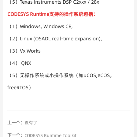
（5）Texas Instruments DSP C2xxx / 28x
CODESYS Runtime支持的操作系统包括：
（1）Windows, Windows CE,
（2）Linux (OSADL real-time expansion),
（3）Vx Works
（4） QNX
（5）无操作系统或小操作系统（如uCOS,eCOS，
freeRTOS）
上一个：
没有了
下一个：
CODESYS Runtime Toolkit