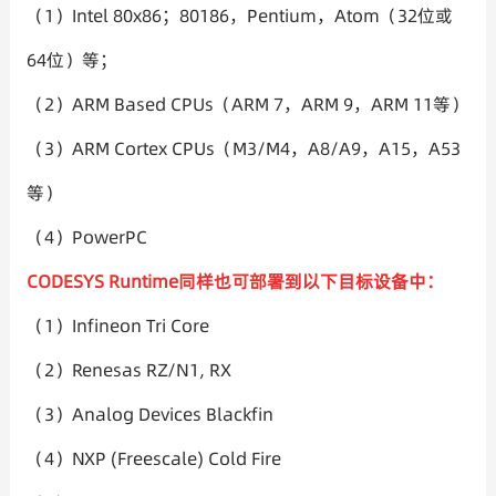
（1）Intel 80x86；80186，Pentium，Atom（32位或
64位）等；
（2）ARM Based CPUs（ARM 7，ARM 9，ARM 11等）
（3）ARM Cortex CPUs（M3/M4，A8/A9，A15，A53
等）
（4）PowerPC
CODESYS Runtime同样也可部署到以下目标设备中：
（1）Infineon Tri Core
（2）Renesas RZ/N1, RX
（3）Analog Devices Blackfin
（4）NXP (Freescale) Cold Fire