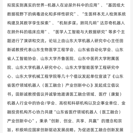
拟现实到真实的世界
—
机器人在泌尿外科中的应用
”、“
基因组大
数据视野下的病毒进化和多样性研究
”、“
生医样本无人检测系统
构建及其数字孪生探索”、“机制多谋，肺同凡响”达芬奇机器人
在肺外科的临床应用”、“医学人工智能与大数据研究”
等多个主
题进行了演讲和交流，论坛上由
山东
大学机器人研究中心主任田
新诚教授代表
山东生物
医学工程学会、
山东省
自动化学会、
山东
省人工智能协会、山东大学齐鲁医院、山东中医药大学附属医
院、山东大学
机器人研究中心、
山东大学智能医学工程研究中
心、山东大学机械工程学院等几十个倡议发起单位宣读了《
山东
省医疗领域机器人（医工融合）产业
创新中心》
发起成立倡议
书，
田新诚教授
倡议并
诚挚地邀请医工融合领域、医疗（康复）
机器人行业中的协会
/学会、高校和科研机构以及企事业单位、金
融投资机构齐心协力共建
“山东省医疗领域机器人（医工融合）
产业创新中心”
，秉承
“创新、创业、共享、共赢” 的理念和宗
旨，
积极响应国家创新驱动发展战略，为促进医工融合创新发展