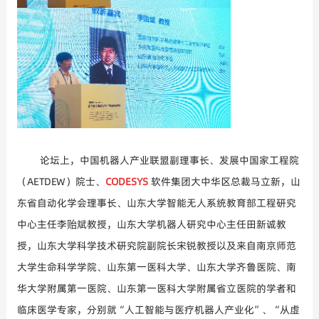
论坛上，中国机器人产业联盟副
理事长
、发展中国家工程院
（
AETDEW
）院士、
CODESYS
软件集团大中华区总裁马立新，山
东省自动化
学会理事长、山东
大学智能无人系统教育部工程研究
中心主任李贻斌教授，
山东
大学机器人研究中心主任田新诚教
授
，
山东
大学科学技术研究院副院长
宋锐教授以及来自
南京师范
大学生命科学学院、
山东第一医科大学
、山东大学齐鲁医院、南
华大学附属第一医院、
山东第一医科大学
附属省立医院
的学者和
临床医学专家，
分别就
“人工智能与医疗机器人产业化”、“
从虚