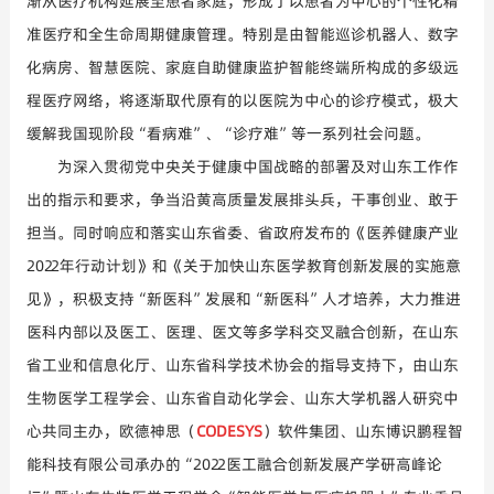
渐从医疗机构延展至患者家庭，形成了以患者为中心的个性化精
准医疗和全生命周期健康管理。特别是由智能巡诊机器人、数字
化病房、智慧医院、家庭自助健康监护智能终端所构成的多级远
程医疗网络，将逐渐取代原有的以医院为中心的诊
疗模式，极大
缓解我国现阶段
“看病难”
、
“诊疗难”
等一系列社会问题。
为深入贯彻党中央关于健康中国战略的部署及对山东工作作
出的指示和要求，争当沿黄高质量发展排头兵，干事创业、敢于
担当。同时响应和落实山东省委、省政府发布的《医养健康产业
2022年行动计划》和《关于加快山东医学教育创新发展的实施意
见》，
积极
支
持
“新医科”发展和“新医科”人才培养，大力推进
医科内部以及医工、医理、医文等多学科交叉融合创新，
在山东
省工业和信息化厅、山东省科学技术协会的指导支持下，由山东
生物医学工程学会、山东省自动化学会、山东大学机器人研究中
心共同主办，欧德神思（
CODESYS
）软件集团、山东博识鹏程智
能科技有限公司
承办
的
“2022
医工融合创新发展产学研高峰论