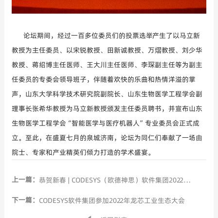
论坛期间，经过一百多位委员们的投票选举产生了以
马立新
教授
为主任委员
、以宋锐教授、田新诚
教授
、万熠教授、刘少华
教授、蒋绍博
主任医师
、王大川主任医师、李琛副主任等为副主
任委员的专委会领导班子，伴随着欢快的乐曲和热情洋溢的掌
声，
山东
大学科学技术研究院副院长、
山东生物医学工程学会副
理事长张希华教授为马立新教授颁发主任委员聘书，并宣布
山东
生物医学工程学会
“智能医学与医疗机器人”专业委员会正式成
立。至此，在盛夏七月的
泉城济南，论坛为同仁们奉献了一场由
院士、专家和产业精英们倾力打造的学术盛宴。
上一篇：
恭贺新春 | CODESYS（欧德神思）软件集团2022年新春贺词
下一篇：
CODESYS软件集团参加2022年龙芯工业生态大会