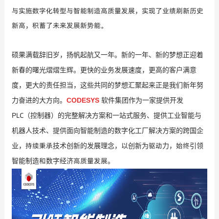
与实施数字化转型与智能制造高质量发展，实现了业绩刷新历史
新高，积蓄了未来发展新势能。
硕果满载辞旧岁，扬帆起航又一年。新的一年、新的梦想正迎着
新春的曙光熠熠生辉。更快的业务发展速度，更高的客户满意
度，更大的责任担当，这些共同的梦想汇聚起来正是我们新年努
CODESYS
力奋进的大方向。
软件集团作为一家
提供开发
LC
P
（控制器）的完整解决方案和一站式服务
、提供工业智能与
机器人技术、提供面向智能制造的数字化工厂解决方案
的跨国企
持续秉承
驱动
始终
业，
技术创新的发展理念，以创新为
力，
引领
和
高质量发展
智能制造
数字经济
。