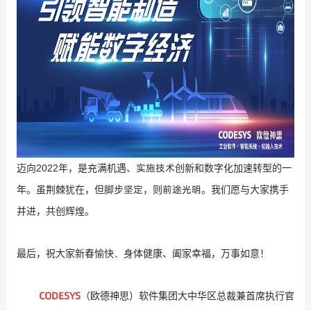
实施技术
2022
迈向
年，是充满机遇、
创新和数字化加速转型的一
坚定
前途光明
年。虽荆棘犹在，但脚步
，则
。我们愿与大家携手
并进，共创辉煌。
、
最后，祝大家新春愉快
身体健康、阖家幸福，万事如意！
CODESYS
（欧德神思）软件集团大中华区总裁兼首席执行官