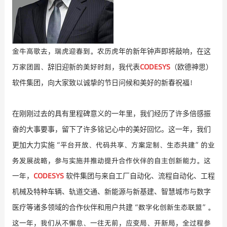
金牛高歌去，瑞虎迎春到。农历虎
的
年
新年钟声即将敲响，在这
万家团圆、
的美好时刻
CODESYS
辞旧迎新
，我代表
（欧德神思）
！
软件集团
，向大家致以
诚挚的
节日
问候和美好的
新
春
祝福
在刚刚过去的具有里程碑意义的一年里，我们经历了许多倍感振
奋的大事要事，留下了许多铭记心中的美好回忆。这一年，我们
“平台开放、代码共享、方案定制、生态共建”的业
更加大力实施
务发展战略，参与实施并推动提升合作伙伴的自主创新能力。这
一年，
CODESYS
软件集团
与来自工厂自动化、流程自动化、工程
机械及特种车辆、轨道交通、新能源与新基建、智慧城市与数字
“数字化创新生态联盟”。
医疗等诸多领域的合作伙伴和用户共建
这一年，我们从不懈怠、一往无前，应变局、开新局，全过程参