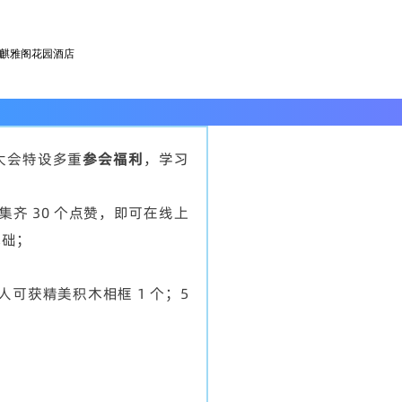
州麒雅阁花园酒店
大会特设多重
参会福利
，学习
齐 30 个点赞，即可在线上
基础；
可获精美积木相框 1 个；5