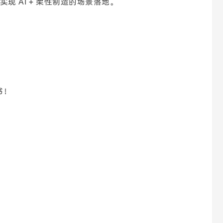
实现 AI + 柔性制造的场景落地。
书！