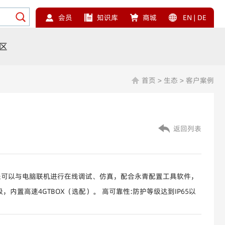
会员
知识库
商城
EN
|
DE
区
首页
>
生态
>
客户案例
返回列表
编程；仪表可以与电脑联机进行在线调试、仿真，配合永青配置工具软件，
，内置高速4GTBOX（选配）。 高可靠性:防护等级达到IP65以