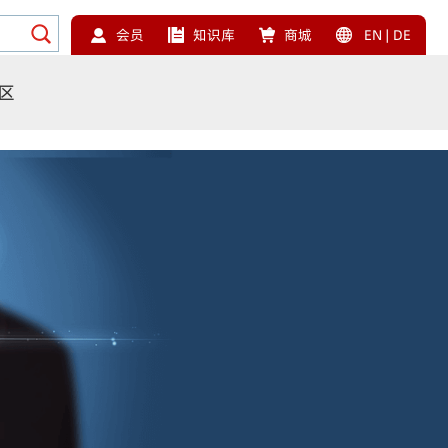
会员
知识库
商城
EN
|
DE
区